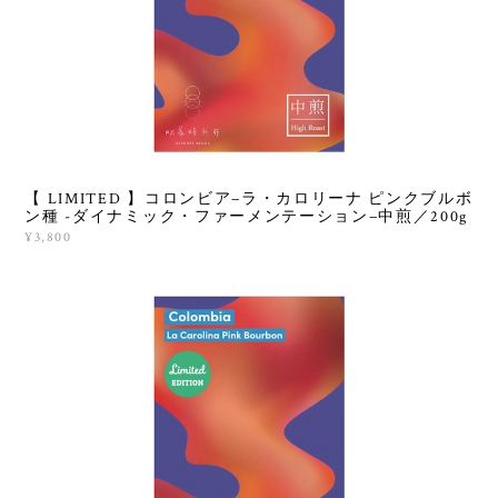
【 LIMITED 】コロンビア−ラ・カロリーナ ピンクブルボ
ン種 -ダイナミック・ファーメンテーション−中煎／200g
¥3,800