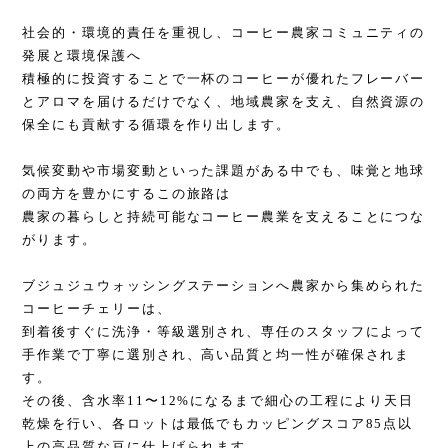
社会的・環境的責任を重視し、コーヒー農家コミュニティの
発展と環境保護へ
積極的に投資することで一杯のコーヒーが優れたフレーバー
とアロマを届けるだけでなく、地域農家を支え、自然資源の
保全にも貢献する循環を作り出します。
気候変動や市場変動といった課題がある中でも、味覚と地球
の両方を豊かにするこの旅路は
農家の暮らしと持続可能なコーヒー農業を支えることにつな
がります。
ブジュジュウォッシングステーションへ農家から集められた
コーヒーチェリーは、
到着後すぐに洗浄・等級選別され、専任のスタッフによって
手作業で丁寧に選別され、高い品質と均一性が確保されま
す。
その後、含水率11〜12%になるまで細心の工程により天日
乾燥を行い、各ロットは最低でもカッピングスコア85点以
上の高品質な豆に仕上げられます。