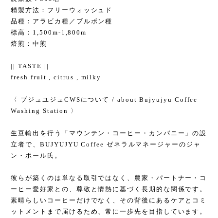
精製方法：フリーウォッシュド
品種：アラビカ種／ブルボン種
標高：1,500m-1,800m
焙煎：中煎
|| TASTE ||
fresh fruit , citrus , milky
〈 ブジュユジュCWSについて / about Bujyujyu Coffee
Washing Station 〉
生豆輸出を行う「マウンテン・コーヒー・カンパニー」の設
立者で、BUJYUJYU Coffee ゼネラルマネージャーのジャ
ン・ポール氏。
彼らが築くのは単なる取引ではなく、農家・パートナー・コ
ーヒー愛好家との、尊敬と情熱に基づく長期的な関係です。
素晴らしいコーヒーだけでなく、その背後にあるケアとコミ
ットメントまで届けるため、常に一歩先を目指しています。