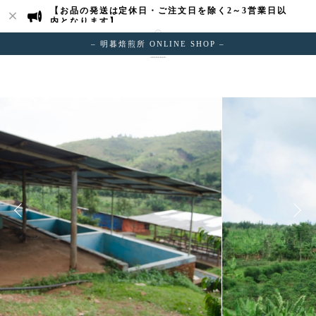
【お品の発送は定休日・ご注文日を除く2～3営業日以
内となります】
– 明暮焙煎所 ONLINE SHOP –