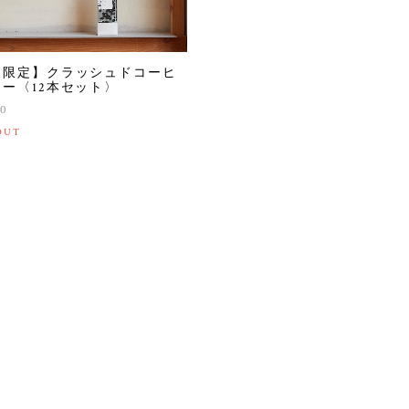
夏限定】クラッシュドコーヒ
ー〈12本セット〉
20
OUT