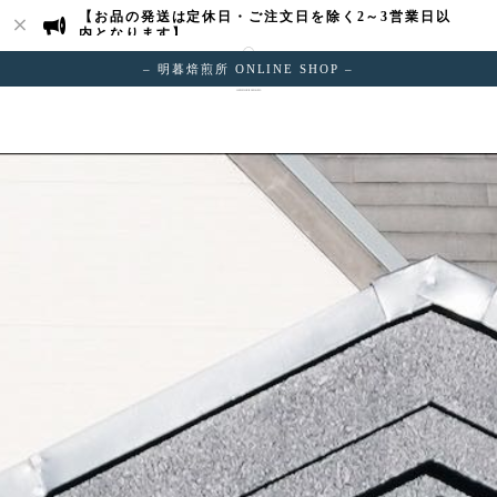
【お品の発送は定休日・ご注文日を除く2～3営業日以
内となります】
– 明暮焙煎所 ONLINE SHOP –